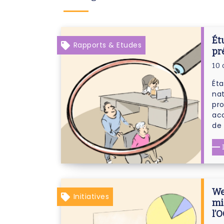
Ét
Rapports & Etudes
pr
10 
Éta
nat
pro
ac
de 
We
Initiatives
mi
l’