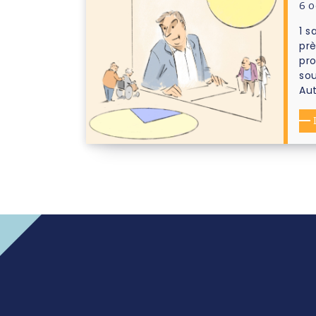
6 o
1 s
prè
pro
sou
Aut