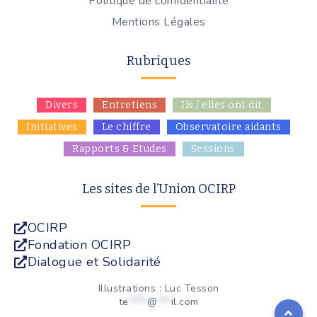
Politique de confidentialité
Mentions Légales
Rubriques
Divers
Entretiens
Ils / elles ont dit
Initiatives
Le chiffre
Observatoire aidants
Rapports & Etudes
Sessions
Les sites de l’Union OCIRP
OCIRP
Fondation OCIRP
Dialogue et Solidarité
Illustrations : Luc Tesson
te
****
@
***
il.com